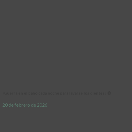
¿Guerra en el baño cada noche para lavarse los dientes? 😅
20 de febrero de 2026