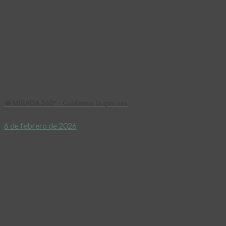
👁️ MIRADA 360° – Cuidamos lo que ves
6 de febrero de 2026