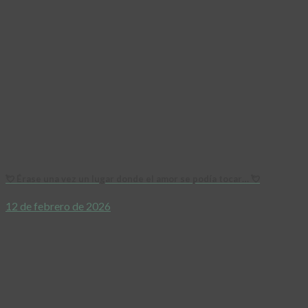
💘 Érase una vez un lugar donde el amor se podía tocar… 💘
12 de febrero de 2026