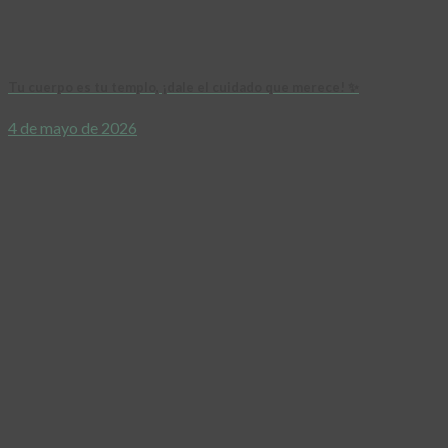
Tu cuerpo es tu templo, ¡dale el cuidado que merece! ✨
4 de mayo de 2026