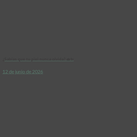
¿Sabías que tu piel nunca olvida? 🧺✨
12 de junio de 2026