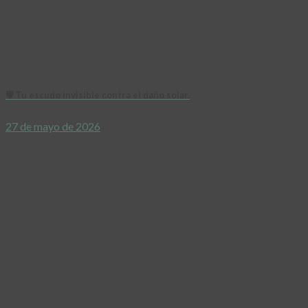
🛡️ Tu escudo invisible contra el daño solar.
27 de mayo de 2026