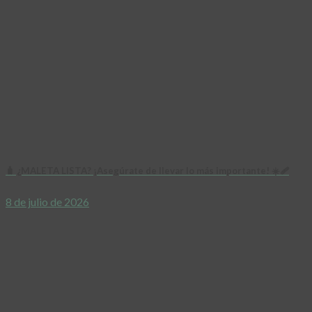
🧳 ¿MALETA LISTA? ¡Asegúrate de llevar lo más importante! ☀️🩹
8 de julio de 2026