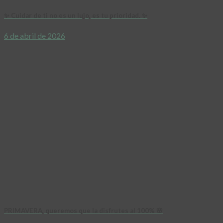
✨ Cuidar de ti no es un lujo, es tu prioridad. ✨
6 de abril de 2026
PRIMAVERA, queremos que la disfrutes al 100% 🌸