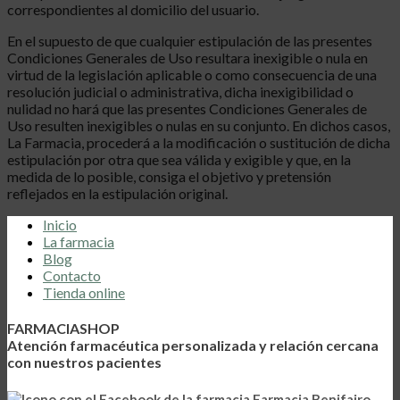
correspondientes al domicilio del usuario.
En el supuesto de que cualquier estipulación de las presentes
Condiciones Generales de Uso resultara inexigible o nula en
virtud de la legislación aplicable o como consecuencia de una
resolución judicial o administrativa, dicha inexigibilidad o
nulidad no hará que las presentes Condiciones Generales de
Uso resulten inexigibles o nulas en su conjunto. En dichos casos,
La Farmacia, procederá a la modificación o sustitución de dicha
estipulación por otra que sea válida y exigible y que, en la
medida de lo posible, consiga el objetivo y pretensión
reflejados en la estipulación original.
Inicio
La farmacia
Blog
Contacto
Tienda online
FARMACIASHOP
Atención farmacéutica personalizada y relación cercana
con nuestros pacientes
Farmacia Benifairo