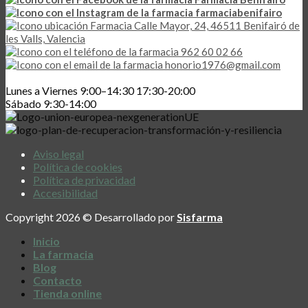
farmaciabenifairo
Calle Mayor, 24, 46511 Benifairó de
les Valls, Valencia
962 60 02 66
honorio1976@gmail.com
Lunes a Viernes 9:00–14:30 17:30-20:00
Sábado 9:30-14:00
Aviso legal
Política de cookies
Política de privacidad
Accesibilidad
Copyright 2026 © Desarrollado por
Sisfarma
Inicio
La farmacia
Blog
Contacto
Tienda online