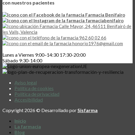
con nuestros pacientes
Farmacia Benifairo
farmaciabenifairo
Calle Mayor, 24, 46511 Benifairó de
les Valls, Valencia
962 60 02 66
honorio1976@gmail.com
Lunes a Viernes 9:00–14:30 17:30-20:00
Sábado 9:30-14:00
Aviso legal
Política de cookies
Política de privacidad
Accesibilidad
Copyright 2026 © Desarrollado por
Sisfarma
Inicio
La farmacia
Blog