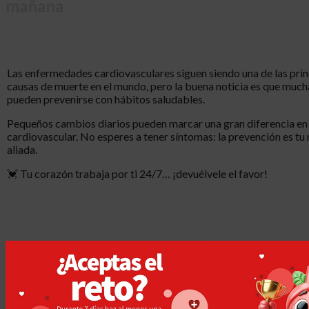
mañana
Las enfermedades cardiovasculares siguen siendo una de las prin
causas de muerte en el mundo, pero la buena noticia es que much
pueden prevenirse con hábitos saludables.
Pequeños cambios diarios pueden marcar una gran diferencia en 
cardiovascular. No esperes a tener síntomas: la prevención es tu
aliada.
💓 Tu corazón trabaja por ti 24/7… ¡devuélvele el favor!