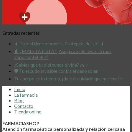
Entradas recientes
☀️ Tu piel tiene memoria. Protégela del sol. ☀️
🧳 ¿MALETA LISTA? ¡Asegúrate de llevar lo más
importante! ☀️🩹
¿Sabías que tu piel nunca olvida? 🧺✨
🛡️ Tu escudo invisible contra el daño solar.
Tu cuerpo es tu templo, ¡dale el cuidado que merece! ✨
Inicio
La farmacia
Blog
Contacto
Tienda online
FARMACIASHOP
Atención farmacéutica personalizada y relación cercana