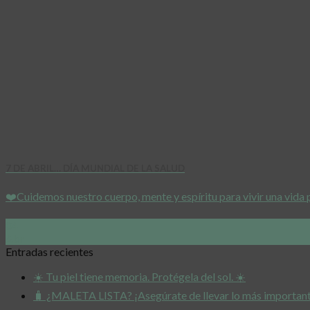
7 DE ABRIL… DÍA MUNDIAL DE LA SALUD
❤️Cuidemos nuestro cuerpo, mente y espíritu para vivir una vida
04
Abr
Entradas recientes
☀️ Tu piel tiene memoria. Protégela del sol. ☀️
🧳 ¿MALETA LISTA? ¡Asegúrate de llevar lo más important