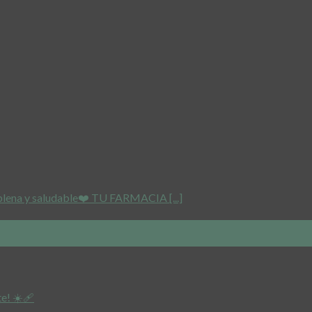
 plena y saludable❤️ TU FARMACIA [...]
e! ☀️🩹