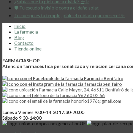
¿Sabías que tu piel nunca olvida? 🧺✨
🛡️ Tu escudo invisible contra el daño solar.
Tu cuerpo es tu templo, ¡dale el cuidado que merece! ✨
Inicio
La farmacia
Blog
Contacto
Tienda online
FARMACIASHOP
Atención farmacéutica personalizada y relación cercana co
Farmacia Benifairo
farmaciabenifairo
Calle Mayor, 24, 46511 Benifairó de le
962 60 02 66
honorio1976@gmail.com
Lunes a Viernes 9:00–14:30 17:30-20:00
Sábado 9:30-14:00